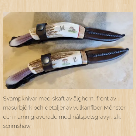
Svampknivar med skaft av älghorn, front av
masurbjörk och detaljer av vulkanfiber. Mönster
och namn graverade med nålspetsgravyr, s.k.
scrimshaw.