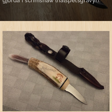
gjorda i scrimshaw (nålspetsgravyr).