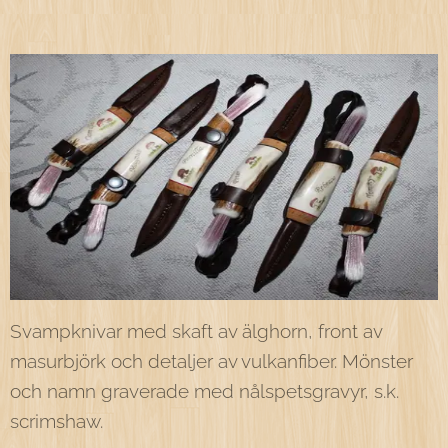
Svampknivar med skaft av älghorn, front av
masurbjörk och detaljer av vulkanfiber. Mönster
och namn graverade med nålspetsgravyr, s.k.
scrimshaw.