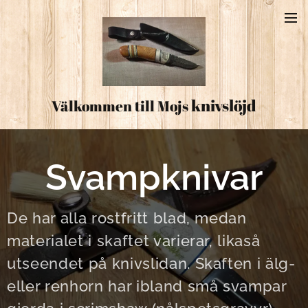
knivslöjd
Välkommen till Mojs
Svampknivar
De har alla rostfritt blad, medan
materialet i skaftet varierar, likaså
utseendet på knivslidan. Skaften i älg-
eller renhorn har ibland små svampar